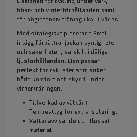
Designad för cykling under vår-,
höst- och vinterförhållanden samt
för högintensiv träning i kallt väder.
Med strategiskt placerade Pixel-
inlägg förbättrar jackan synligheten
och säkerheten, särskilt i dåliga
ljusförhållanden. Den passar
perfekt för cyklister som söker
både komfort och skydd under
vinterträningen.
Tillverkad av välkänt
Tempesttyg för extra isolering.
Vattenavvisande och flossat
material