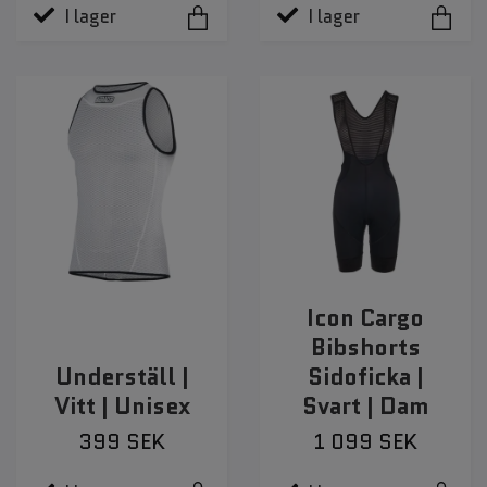
I lager
I lager
Icon Cargo
Bibshorts
Underställ |
Sidoficka |
Vitt | Unisex
Svart | Dam
399 SEK
1 099 SEK