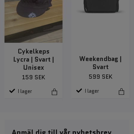
Cykelkeps
Weekendbag |
Lycra | Svart |
Svart
Unisex
599 SEK
159 SEK
I lager
I lager
Anmäl dig till vår nyhetsbrev