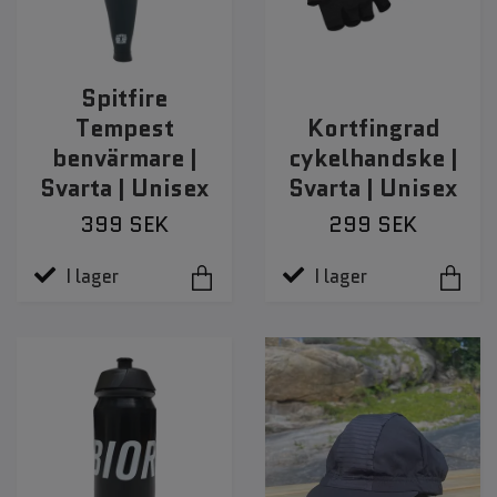
Spitfire
Tempest
Kortfingrad
benvärmare |
cykelhandske |
Svarta | Unisex
Svarta | Unisex
399 SEK
299 SEK
I lager
I lager