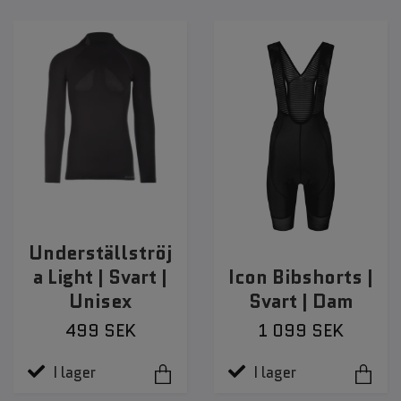
Underställströj
a Light | Svart |
Icon Bibshorts |
Unisex
Svart | Dam
499 SEK
1 099 SEK
I lager
I lager