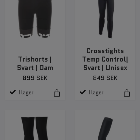
Crosstights
Trishorts |
Temp Control|
Svart | Dam
Svart | Unisex
899 SEK
849 SEK
I lager
I lager