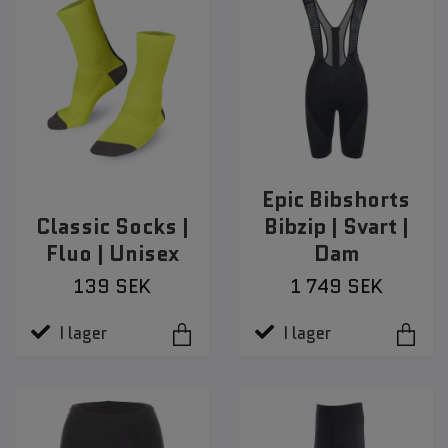
Epic Bibshorts
Classic Socks |
Bibzip | Svart |
Fluo | Unisex
Dam
139 SEK
1 749 SEK
I lager
I lager