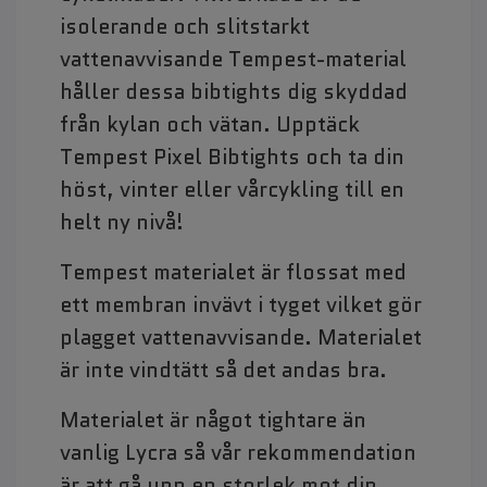
isolerande och slitstarkt
vattenavvisande Tempest-material
håller dessa bibtights dig skyddad
från kylan och vätan. Upptäck
Tempest Pixel Bibtights och ta din
höst, vinter eller vårcykling till en
helt ny nivå!
Tempest materialet är flossat med
ett membran invävt i tyget vilket gör
plagget vattenavvisande. Materialet
är inte vindtätt så det andas bra.
Materialet är något tightare än
vanlig Lycra så vår rekommendation
är att gå upp en storlek mot din